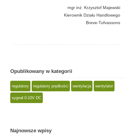
mgr inż. Krzysztof Majewski
Kierownik Działu Handlowego
Breve-Tufvassons
Opublikowany w kategorii
regulatory
regulatory prędkości
wentylacja
wentylator
sygnał 0-10V DC
Najnowsze wpisy