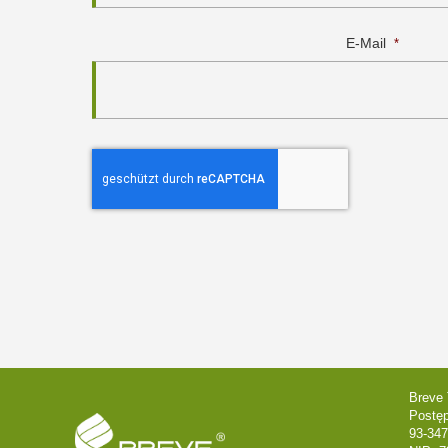
E-Mail
*
Breve 
Postę
93-347