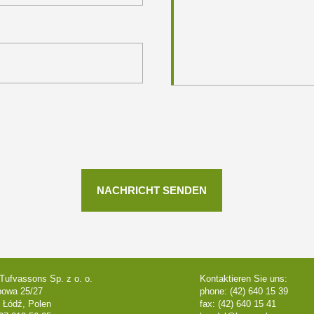
Tufvassons Sp. z o. o.
Kontaktieren Sie uns:
powa 25/27
phone: (42) 640 15 39
 Łódź, Polen
fax: (42) 640 15 41