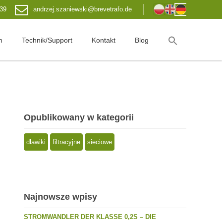
 39
andrzej.szaniewski@brevetrafo.de
m
Technik/Support
Kontakt
Blog
Opublikowany w kategorii
dławiki
filtracyjne
sieciowe
Najnowsze wpisy
STROMWANDLER DER KLASSE 0,2S – DIE