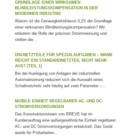
GRUNDLAGE EINER WIRKSAMEN
BLINDLEISTUNGSKOMPENSATION IN DER
MODERNEN INDUSTRIE
Warum ist die Genauigkeitsklasse 0,2S die Grundlage
einer wirksamen Blindleistungskompensation? Wir
erläutern die Rolle der präzisen Strommessung und
stellen die...
DIN-NETZTEILE FÜR SPEZIALAUFGABEN – WANN
REICHT EIN STANDARDNETZTEIL NICHT MEHR
AUS? (TEIL 1)
Bei der Auslegung von Anlagen der industriellen
Automatisierung reduziert sich die Auswahl eines
Schaltnetzteils sehr häufig auf zwei Parameter –...
MOBILE EINHEIT REGELBARER AC- UND DC-
STROMVERSORGUNGEN
Das Konstruktionsteam von BREVE hat im
Kundenauftrag eine außergewöhnliche Einheit regelbarer
AC- und DC-Stromversorgungen entwickelt. Das Gerät
wurde für Prüfarbeiten...