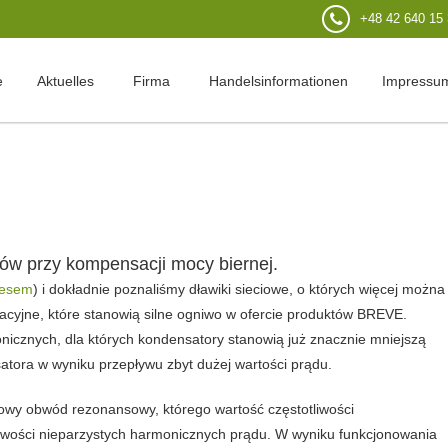
+48 42 640 15
e
Aktuelles
Firma
Handelsinformationen
Impressu
orów przy kompensacji mocy biernej.
resem
) i dokładnie poznaliśmy
dławiki sieciowe
, o których więcej można
tracyjne
, które stanowią silne ogniwo w ofercie produktów BREVE.
icznych, dla których kondensatory stanowią już znacznie mniejszą
tora w wyniku przepływu zbyt dużej wartości prądu.
owy obwód rezonansowy
, którego wartość częstotliwości
tliwości nieparzystych harmonicznych prądu. W wyniku funkcjonowania