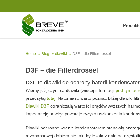
Produkt
»
»
»
D3F – die Filterdrossel
Home
Blog
dławiki
D3F – die Filterdrossel
D3F to dławiki do ochrony baterii kondensat
Wiemy już, czym są
dławiki
(więcej informacji
pod tym ad
przeczytaj
tutaj
. Natomiast, warto poznać bliżej
dławiki fil
Dławiki D3F
ograniczają wartości prądów wyższych harmon
impedancję, a więc powstaje ryzyko uszkodzenia kondensa
Dławiki ochronne wraz z kondensatorem stanowią
szereg
rezonansowej dobiera się tak, by leżała z dala od często