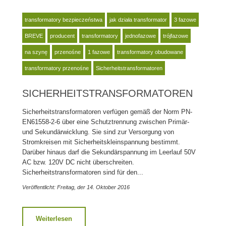
transformatory bezpieczeństwa
jak działa transformator
3 fazowe
BREVE
producent
transformatory
jednofazowe
trójfazowe
na szynę
przenośne
1 fazowe
transformatory obudowane
transformatory przenośne
Sicherheitstransformatoren
SICHERHEITSTRANSFORMATOREN
Sicherheitstransformatoren verfügen gemäß der Norm PN-
EN61558-2-6 über eine Schutztrennung zwischen Primär-
und Sekundärwicklung. Sie sind zur Versorgung von
Stromkreisen mit Sicherheitskleinspannung bestimmt.
Darüber hinaus darf die Sekundärspannung im Leerlauf 50V
AC bzw. 120V DC nicht überschreiten.
Sicherheitstransformatoren sind für den...
Veröffentlicht: Freitag, der 14. Oktober 2016
Weiterlesen