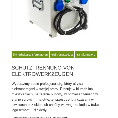
Sicherheitstransformatoren
elektronarzędzia
transformatory
SCHUTZTRENNUNG VON
ELEKTROWERKZEUGEN
Wyobraźmy sobie profesjonalistę, który używa
elektronarzędzi w swojej pracy. Pracuje w biurach lub
mieszkaniach, na terenie budowy, w pomieszczeniach w
stanie surowym, na otwartej przestrzeni, a czasami w
piwnicach bez okien lub choćby we wnętrzu kotła w trakcie
jego remontu. Niekiedy...
Veröffentlicht: Freitag, der 30. Oktober 2015