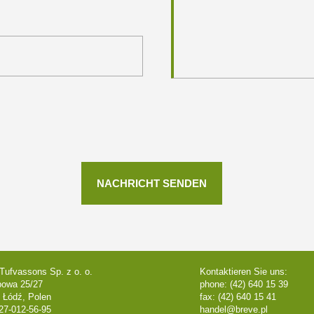
Tufvassons Sp. z o. o.
Kontaktieren Sie uns:
powa 25/27
phone: (42) 640 15 39
 Łódź, Polen
fax: (42) 640 15 41
27-012-56-95
handel@breve.pl