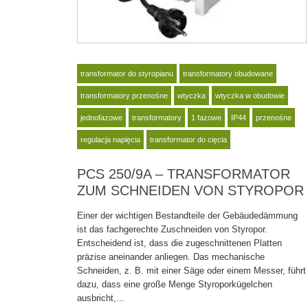
transformator do styropianu
transformatory obudowane
transformatory przenośne
wtyczka
wtyczka w obudowie
jednofazowe
transformatory
1 fazowe
IP44
przenośne
regulacja napięcia
transformator do cięcia
PCS 250/9A – TRANSFORMATOR
ZUM SCHNEIDEN VON STYROPOR
Einer der wichtigen Bestandteile der Gebäudedämmung
ist das fachgerechte Zuschneiden von Styropor.
Entscheidend ist, dass die zugeschnittenen Platten
präzise aneinander anliegen. Das mechanische
Schneiden, z. B. mit einer Säge oder einem Messer, führt
dazu, dass eine große Menge Styroporkügelchen
ausbricht,...