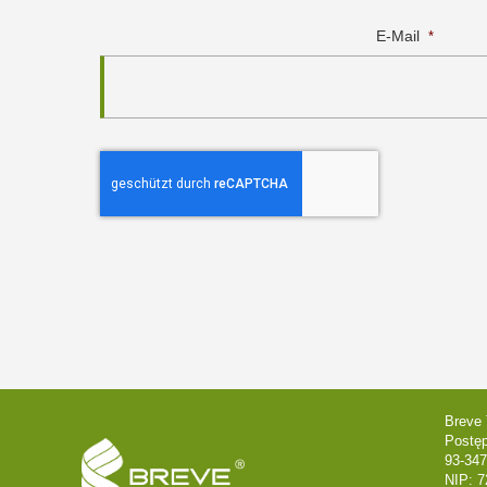
E-Mail
*
Breve 
Postę
93-347
NIP: 7