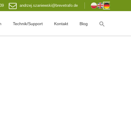
 39
andrzej.szaniewski@brevetrafo.de
m
Technik/Support
Kontakt
Blog