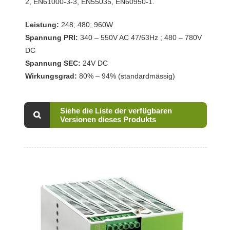
2, EN61000-3-3, EN55035, EN60950-1.
Leistung:
248; 480; 960W
Spannung PRI:
340 – 550V AC 47/63Hz ; 480 – 780V
DC
Spannung SEC:
24V DC
Wirkungsgrad:
80% – 94% (standardmässig)
Siehe die Liste der verfügbaren
Versionen dieses Produkts