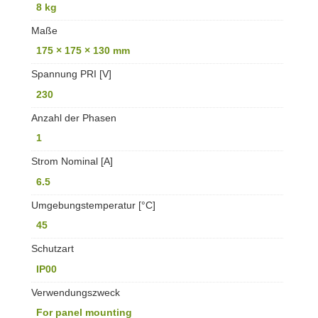
8 kg
Maße
175 × 175 × 130 mm
Spannung PRI [V]
230
Anzahl der Phasen
1
Strom Nominal [A]
6.5
Umgebungstemperatur [°C]
45
Schutzart
IP00
Verwendungszweck
For panel mounting