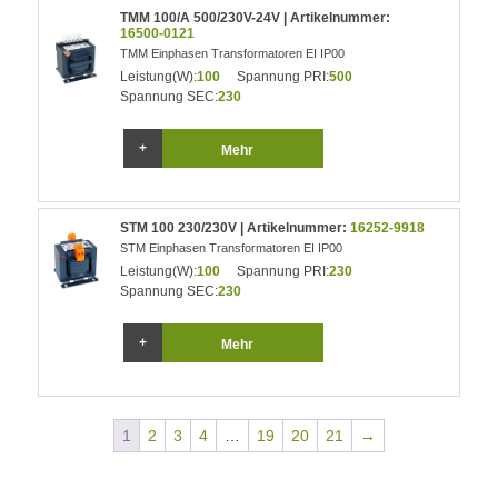
TMM 100/A 500/230V-24V | Artikelnummer:
16500-0121
TMM Einphasen Transformatoren EI IP00
Leistung(W):
100
Spannung PRI:
500
Spannung SEC:
230
Mehr
STM 100 230/230V | Artikelnummer:
16252-9918
STM Einphasen Transformatoren EI IP00
Leistung(W):
100
Spannung PRI:
230
Spannung SEC:
230
Mehr
1
2
3
4
…
19
20
21
→