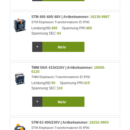
STM 400 400/ 48V | Artikelnummer:
16236-9987
STM Einphasen Transformatoren EI IP00
Leistung(W):
400
Spannung PRI:
400
Spannung SEC:
44
Mehr
TMM 50/A 415//110V | Artikelnummer:
16500-
0120
TMM Einphasen Transformatoren EI IP00
Leistung(W):
50
Spannung PRI:
415
Spannung SEC:
110
Mehr
STM 63 400/230V | Artikelnummer:
16252-9903
STM Einphasen Transformatoren EI IP00