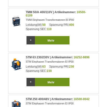
TMM 50/A 400/110V | Artikelnummer:
16500-
0109
TMM Einphasen Transformatoren EI IP00
Leistung(W):
50
Spannung PRI:
400
Spannung SEC:
110
Mehr
STM 63 230/230V | Artikelnummer:
16252-9896
STM Einphasen Transformatoren EI IP00
Leistung(W):
63
Spannung PRI:
230
Spannung SEC:
230
Mehr
STM 250 400/48V | Artikelnummer:
16500-0042
STM Einphasen Transformatoren EI IP00