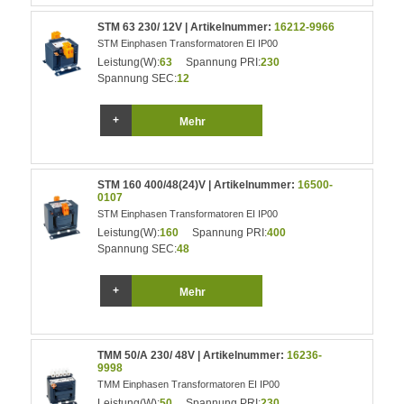
STM 63 230/ 12V | Artikelnummer:
16212-9966
STM Einphasen Transformatoren EI IP00
Leistung(W):
63
Spannung PRI:
230
Spannung SEC:
12
Mehr
STM 160 400/48(24)V | Artikelnummer:
16500-
0107
STM Einphasen Transformatoren EI IP00
Leistung(W):
160
Spannung PRI:
400
Spannung SEC:
48
Mehr
TMM 50/A 230/ 48V | Artikelnummer:
16236-
9998
TMM Einphasen Transformatoren EI IP00
Leistung(W):
50
Spannung PRI:
230