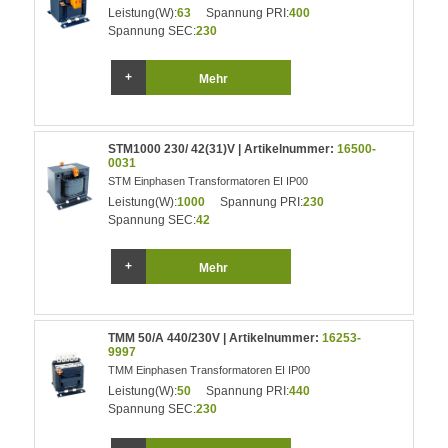
Leistung(W):
63
Spannung PRI:
400
Spannung SEC:
230
Mehr
STM1000 230/ 42(31)V | Artikelnummer:
16500-
0031
STM Einphasen Transformatoren EI IP00
Leistung(W):
1000
Spannung PRI:
230
Spannung SEC:
42
Mehr
TMM 50/A 440/230V | Artikelnummer:
16253-
9997
TMM Einphasen Transformatoren EI IP00
Leistung(W):
50
Spannung PRI:
440
Spannung SEC:
230