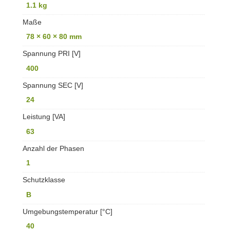
1.1 kg
Maße
78 × 60 × 80 mm
Spannung PRI [V]
400
Spannung SEC [V]
24
Leistung [VA]
63
Anzahl der Phasen
1
Schutzklasse
B
Umgebungstemperatur [°C]
40