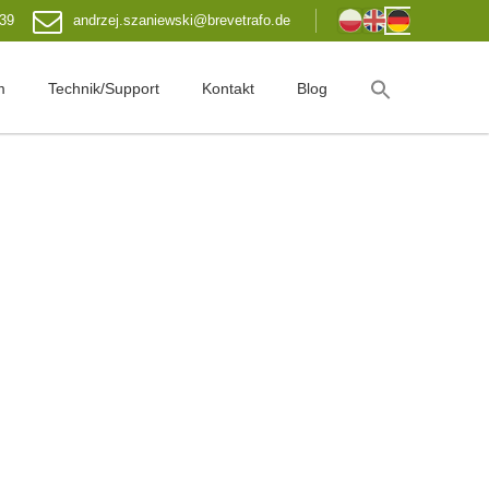
 39
andrzej.szaniewski@brevetrafo.de
m
Technik/Support
Kontakt
Blog