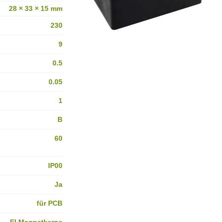
28 × 33 × 15 mm
230
9
0.5
0.05
1
B
60
IP00
Ja
für PCB