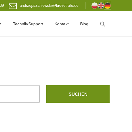
 39
andrzej.szaniewski@brevetrafo.de
m
Technik/Support
Kontakt
Blog
SUCHEN