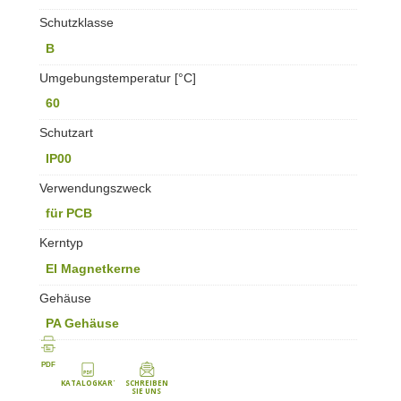
Schutzklasse
B
Umgebungstemperatur [°C]
60
Schutzart
IP00
Verwendungszweck
für PCB
Kerntyp
EI Magnetkerne
Gehäuse
PA Gehäuse
PDF
KATALOGKARTE
SCHREIBEN
SIE UNS