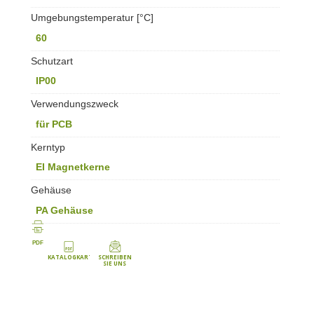
Umgebungstemperatur [°C]
60
Schutzart
IP00
Verwendungszweck
für PCB
Kerntyp
EI Magnetkerne
Gehäuse
PA Gehäuse
PDF
KATALOGKARTE
SCHREIBEN
SIE UNS