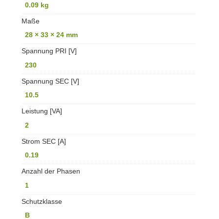
0.09 kg
Maße
28 × 33 × 24 mm
Spannung PRI [V]
230
Spannung SEC [V]
10.5
Leistung [VA]
2
Strom SEC [A]
0.19
Anzahl der Phasen
1
Schutzklasse
B