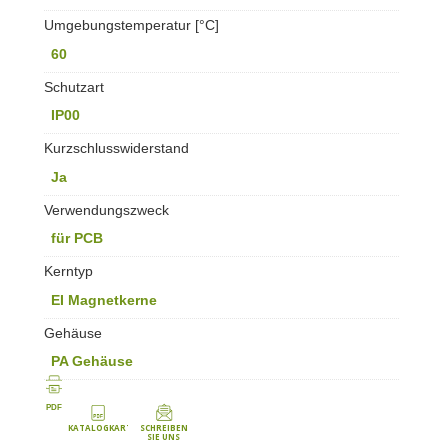
Umgebungstemperatur [°C]
60
Schutzart
IP00
Kurzschlusswiderstand
Ja
Verwendungszweck
für PCB
Kerntyp
EI Magnetkerne
Gehäuse
PA Gehäuse
PDF
KATALOGKARTE
SCHREIBEN
SIE UNS