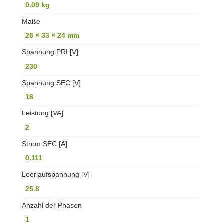
0.09 kg
Maße
28 × 33 × 24 mm
Spannung PRI [V]
230
Spannung SEC [V]
18
Leistung [VA]
2
Strom SEC [A]
0.111
Leerlaufspannung [V]
25.8
Anzahl der Phasen
1