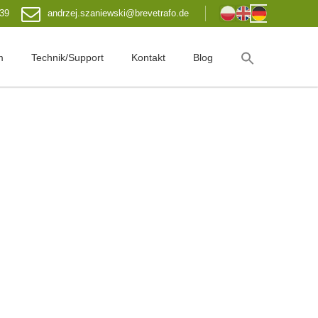
 39
andrzej.szaniewski@brevetrafo.de
m
Technik/Support
Kontakt
Blog