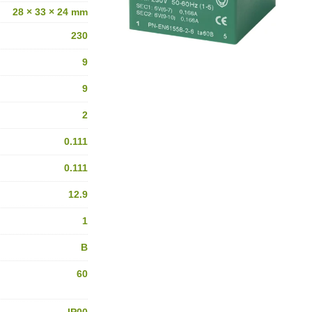
28 × 33 × 24 mm
230
9
9
2
0.111
0.111
12.9
1
B
60