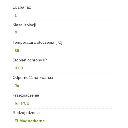
Liczba faz
1
Klasa izolacji
B
Temperatura otoczenia [°C]
60
Stopień ochrony IP
IP00
Odporność na zwarcia
Ja
Przeznaczenie
für PCB
Rodzaj rdzenia
EI Magnetkerne