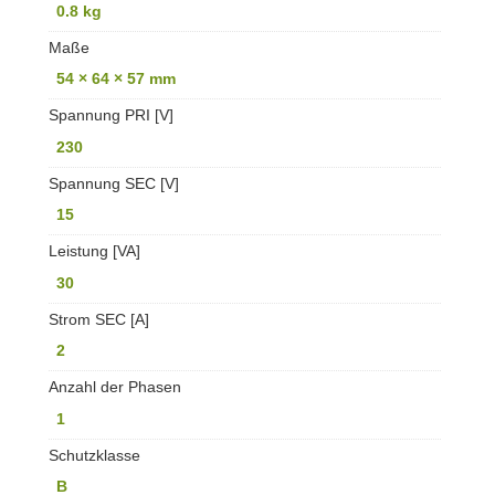
0.8 kg
Maße
54 × 64 × 57 mm
Spannung PRI [V]
230
Spannung SEC [V]
15
Leistung [VA]
30
Strom SEC [A]
2
Anzahl der Phasen
1
Schutzklasse
B