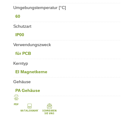
Umgebungstemperatur [°C]
60
Schutzart
IP00
Verwendungszweck
für PCB
Kerntyp
EI Magnetkerne
Gehäuse
PA Gehäuse
PDF
KATALOGKARTE
SCHREIBEN
SIE UNS