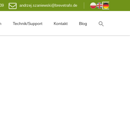
 39
andrzej.szaniewski@brevetrafo.de
m
Technik/Support
Kontakt
Blog