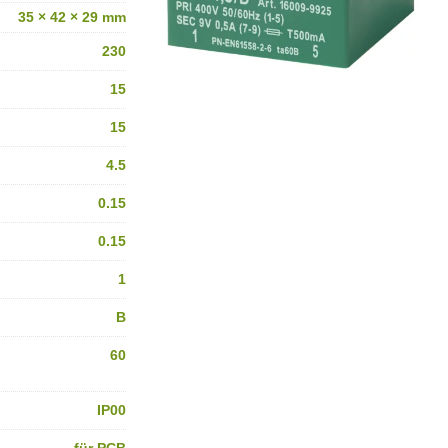
35 × 42 × 29 mm
230
15
15
4.5
0.15
0.15
1
B
60
IP00