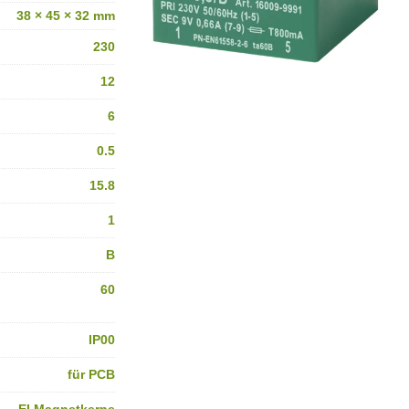
38 × 45 × 32 mm
230
12
6
0.5
15.8
1
B
60
IP00
für PCB