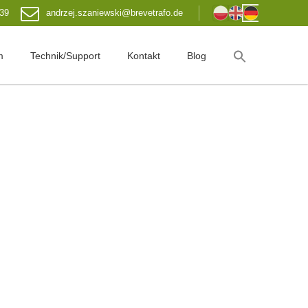
 39
andrzej.szaniewski@brevetrafo.de
m
Technik/Support
Kontakt
Blog