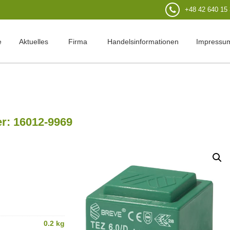
+48 42 640 15
e
Aktuelles
Firma
Handelsinformationen
Impressu
r: 16012-9969
0.2 kg