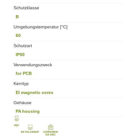
Schutzklasse
B
Umgebungstemperatur [°C]
60
Schutzart
IP00
Verwendungszweck
for PCB
Kerntyp
EI magnetic cores
Gehäuse
PA housing
PDF
KATALOGKARTE
SCHREIBEN
SIE UNS