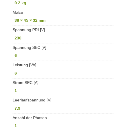
0.2 kg
Maße
38 × 45 × 32 mm
Spannung PRI [V]
230
Spannung SEC [V]
6
Leistung [VA]
6
Strom SEC [A]
1
Leerlaufspannung [V]
7.9
Anzahl der Phasen
1