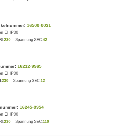
tikelnummer:
16500-0031
n EI IP00
I:
230
Spannung SEC:
42
lnummer:
16212-9965
n EI IP00
:
230
Spannung SEC:
12
elnummer:
16245-9954
n EI IP00
I:
230
Spannung SEC:
110