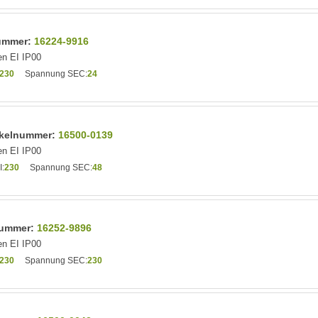
nummer:
16224-9916
n EI IP00
230
Spannung SEC:
24
tikelnummer:
16500-0139
n EI IP00
:
230
Spannung SEC:
48
lnummer:
16252-9896
n EI IP00
230
Spannung SEC:
230