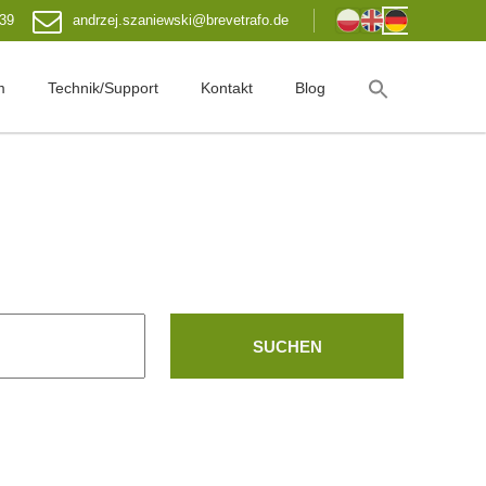
 39
andrzej.szaniewski@brevetrafo.de
m
Technik/Support
Kontakt
Blog
SUCHEN