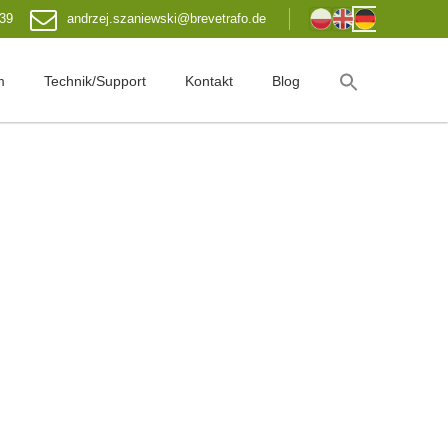
 39
andrzej.szaniewski@brevetrafo.de
m
Technik/Support
Kontakt
Blog