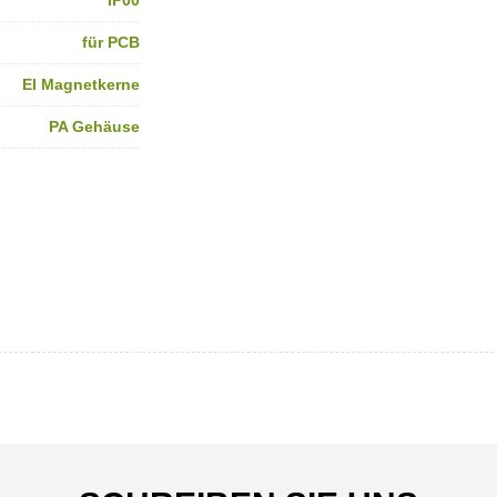
IP00
für PCB
EI Magnetkerne
PA Gehäuse