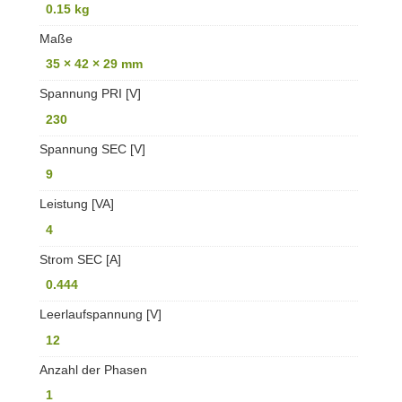
0.15 kg
Maße
35 × 42 × 29 mm
Spannung PRI [V]
230
Spannung SEC [V]
9
Leistung [VA]
4
Strom SEC [A]
0.444
Leerlaufspannung [V]
12
Anzahl der Phasen
1