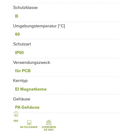
Schutzklasse
B
Umgebungstemperatur [°C]
60
Schutzart
IP00
Verwendungszweck
für PCB
Kerntyp
EI Magnetkerne
Gehäuse
PA Gehäuse
PDF
KATALOGKARTE
SCHREIBEN
SIE UNS